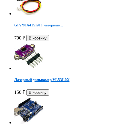
GP2Y0A41SK0F лазерный...
700
₽
Лазерный дальномер VL53L0X
150
₽