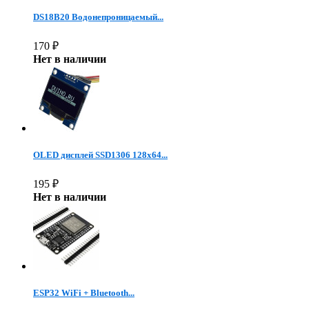
DS18B20 Водонепроницаемый...
170
₽
Нет в наличии
OLED дисплей SSD1306 128х64...
195
₽
Нет в наличии
ESP32 WiFi + Bluetooth...