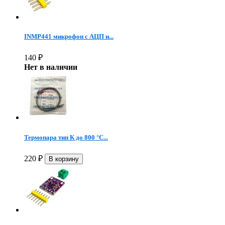
INMP441 микрофон c АЦП и...
140
₽
Нет в наличии
Термопара тип К до 800 °C...
220
₽