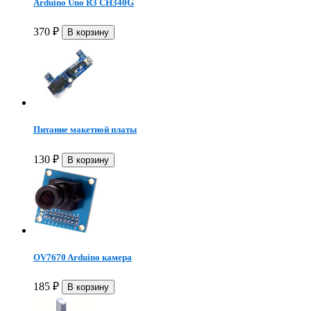
Arduino Uno R3 CH340G
370
₽
Питание макетной платы
130
₽
OV7670 Arduino камера
185
₽