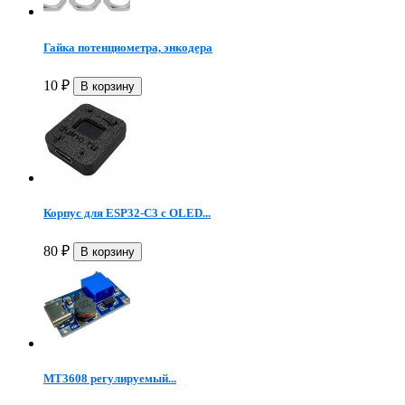
Гайка потенциометра, энкодера
10
₽
Корпус для ESP32-C3 с OLED...
80
₽
MT3608 регулируемый...