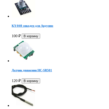
KY-040 энкодер для Ардуино
100
₽
Датчик движения HC-SR501
120
₽