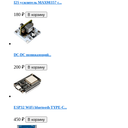
I2S усилитель MAX98357 с...
180
₽
DC-DC понижающий...
200
₽
ESP32 WiFi bluetooth TYPE-C...
450
₽