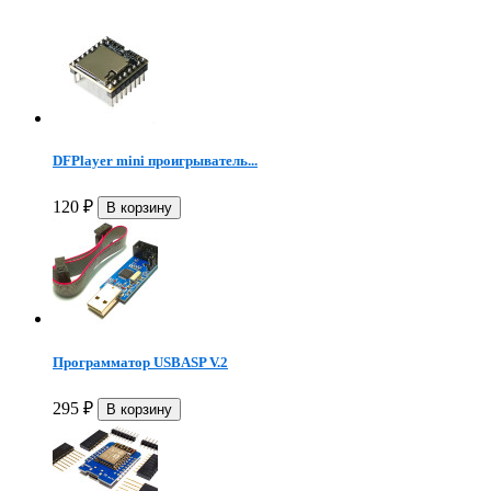
DFPlayer mini проигрыватель...
120
₽
Программатор USBASP V.2
295
₽