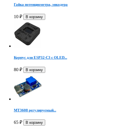
Гайка потенциометра, энкодера
10
₽
Корпус для ESP32-C3 с OLED...
80
₽
MT3608 регулируемый...
65
₽