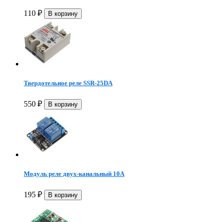
110
₽
Твердотельное реле SSR-25DA
550
₽
Модуль реле двух-канальный 10А
195
₽