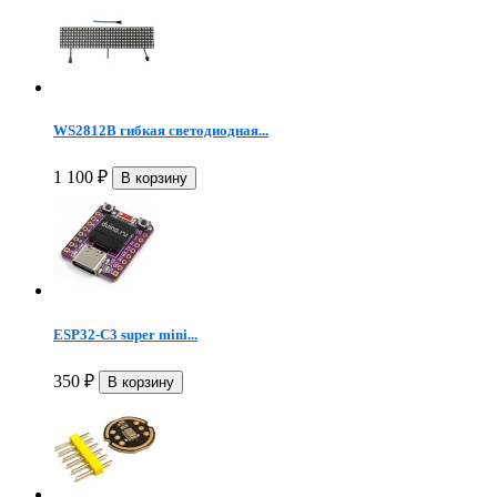
WS2812B гибкая светодиодная...
1 100
₽
ESP32-C3 super mini...
350
₽