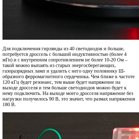
Для подключения гирлянды из 40 светодиодов и больше,
потребуется дроссель с большой индуктивностью (более 4
мГн) и с внутренним сопротивлением не более 10-20 Ом –
такой можно выпаять из старых энергосберегающих,
газоразрядных ламп и удалить с него одну половинку Ш-
образного ферромагнитного сердечника. Чем ближе к частоте
120 кГц будет резонанс, тем выше будет напряжение на
выходе дросселя и тем больше светодиодов можно будет к
нему подключить. На выходе моего дросселя напряжение без
нагрузки получилось 90 В, это значит, что размах напряжения
180 В.