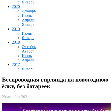
Январь
2020
Декабрь
Июнь
Апрель
Январь
2019
Июнь
Январь
2018
Октябрь
Август
Июнь
Апрель
2017
Январь
Беспроводная гирлянда на новогоднюю
ёлку, без батареек
29 декабря 2021