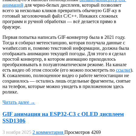
анимаций
для черно-белых дисплеев, который позволяет
всего за несколько кликов превратить обычную GIF‑ку в
готовый заголовочный файл C/C++. Никаких сложных
программ и ручной обработки — всё делается прямо в
браузере.
Первая попытка написать GIF‑конвертер была в 2021 году.
Тогда я собирал метеостанцию, которая получала данные с
weather.com и, помимо текстовой информации, должна была
отображать анимацию текущей погоды. Для этого я сделал
простой конвертер, в котором анимацию приходилось
преобразовывать в полуавтоматическом режиме. На канале
есть видео об этом способе (его можно посмотреть по
ссылке
).
К сожалению, полноценное видео о работе метеостанции не
сохранилось — остались лишь отдельные фрагменты, снятые
на телефон, которые можно увидеть в приложенном здесь
ролике.
Читать далее →
GIF анимация на ESP32-C3 с OLED дисплеем
SSD1306
3 ноября 2025
2 комментария
Просмотров 4269