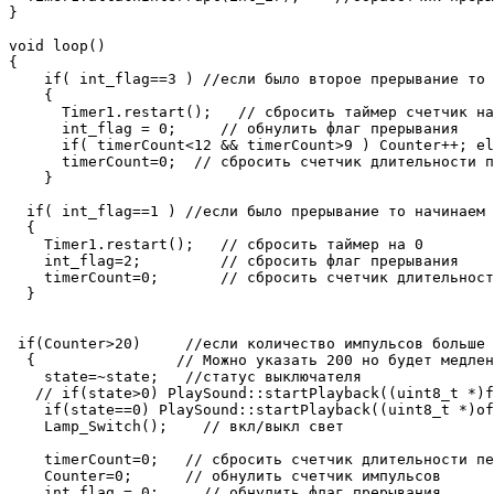
} 

void loop() 

{ 

    if( int_flag==3 ) //если было второе прерывание то 
    { 

      Timer1.restart();   // сбросить таймер счетчик на
      int_flag = 0;     // обнулить флаг прерывания

      if( timerCount<12 && timerCount>9 ) Counter++; el
      timerCount=0;  // сбросить счетчик длительности п
    }  

  if( int_flag==1 ) //если было прерывание то начинаем 
  {

    Timer1.restart();   // сбросить таймер на 0

    int_flag=2;         // сбросить флаг прерывания

    timerCount=0;       // сбросить счетчик длительност
  }

 if(Counter>20)     //если количество импульсов больше 
  {                // Можно указать 200 но будет медлен
    state=~state;   //статус выключателя

   // if(state>0) PlaySound::startPlayback((uint8_t *)f
    if(state==0) PlaySound::startPlayback((uint8_t *)of
    Lamp_Switch();    // вкл/выкл свет   

    timerCount=0;   // сбросить счетчик длительности пе
    Counter=0;      // обнулить счетчик импульсов

    int_flag = 0;     // обнулить флаг прерывания 
