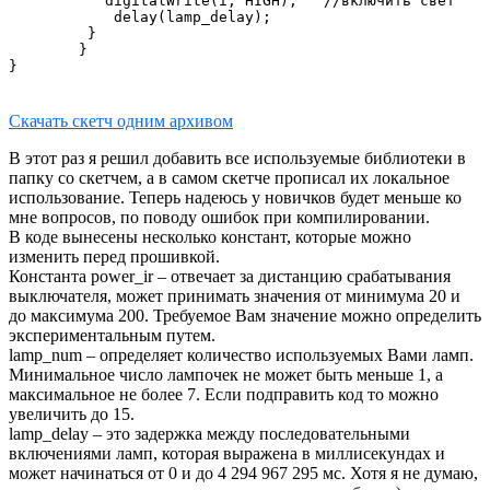
           digitalWrite(i, HIGH);   //включить свет

            delay(lamp_delay);

         }  

        }       

Скачать скетч одним архивом
В этот раз я решил добавить все используемые библиотеки в
папку со скетчем, а в самом скетче прописал их локальное
использование. Теперь надеюсь у новичков будет меньше ко
мне вопросов, по поводу ошибок при компилировании.
В коде вынесены несколько констант, которые можно
изменить перед прошивкой.
Константа power_ir – отвечает за дистанцию срабатывания
выключателя, может принимать значения от минимума 20 и
до максимума 200. Требуемое Вам значение можно определить
экспериментальным путем.
lamp_num – определяет количество используемых Вами ламп.
Минимальное число лампочек не может быть меньше 1, а
максимальное не более 7. Если подправить код то можно
увеличить до 15.
lamp_delay – это задержка между последовательными
включениями ламп, которая выражена в миллисекундах и
может начинаться от 0 и до 4 294 967 295 мс. Хотя я не думаю,