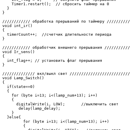
    Timer1.restart();  // сбросить таймер на 0

  }

}

//////////// обработка прерываний по таймеру //////////
void int_ir() 

{ 

  timerCount++;  //счетчик длительности периода

}  

//////////// обработчик внешнего прерывания ///////////
void Ir_sens()

{ 

  int_flag++; // установить флаг прерывания

}

////////////// вкл/выкл свет //////////////////////////
void Lamp_Switch()

{

  if(state==0)

  {

    for (byte i=13; i<(lamp_num+13); i++) 

    {

      digitalWrite(i, LOW);       //выключить свет

       delay(lamp_delay);

    } 

  }else{

         for (byte i=13; i<(lamp_num+13); i++) 

         {
