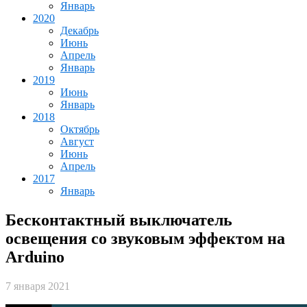
Январь
2020
Декабрь
Июнь
Апрель
Январь
2019
Июнь
Январь
2018
Октябрь
Август
Июнь
Апрель
2017
Январь
Бесконтактный выключатель
освещения со звуковым эффектом на
Arduino
7 января 2021