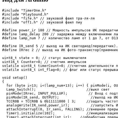
#include "TimerOne.h"  

#include "PlaySound.h"   

#include "fife.h" // звуковой фаил тра-ля-ля

#include "off1.h" // звуковой фаил пиу

#define power_ir 180 // Мощность импульсов ИК передатчи
#define lamp_delay 200 // задержка между включениями ла
#define lamp_num 7 // количество ламп от 1 до 7, от D13
#define IR_send 5 // выход на ИК светодиод(передатчик).
#define IRrec 2 // выход на ИК фото-транзистор(приемник
uint8_t state = 0; // статус выключателя

uint16_t Counter=0; // счетчик импульсов

volatile uint8_t timerCount=0; //счетчик длительности п
volatile uint8_t int_flag=0; // флаг или статус прерыва
void setup() 

{ 

  for (byte i=13; i<(lamp_num+13); i++) { pinMode(i, OU
  Lamp_Switch();                        //выкл свет  

  pinMode(IRrec, INPUT_PULLUP);          // Вход с подт
  pinMode(IR_send, OUTPUT);               //выход на ИК
  TCCR0B = TCCR0B & 0b11111000 | 3;     //задать частот
  analogWrite(IR_send,power_ir);          //запустить И
  attachInterrupt(0, Ir_sens, FALLING); //внешнее преры
  Timer1.initialize(102);               //инициализация
  Timer1.attachInterrupt(int_ir);    //обработчик преры