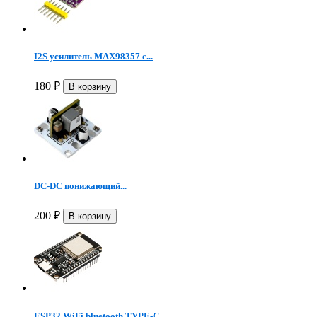
I2S усилитель MAX98357 с...
180
₽
DC-DC понижающий...
200
₽
ESP32 WiFi bluetooth TYPE-C...