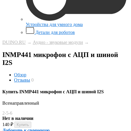
Устройства для умного дома
Детали для роботов
DUINO.RU
→
Аудио - звуковые модули
→
INMP441 микрофон c АЦП и шиной
I2S
Обзор
Отзывы
0
Купить INMP441 микрофон c АЦП и шиной I2S
Всенаправленный
2-5-6
Нет в наличии
140
₽
Добавить к сравнению