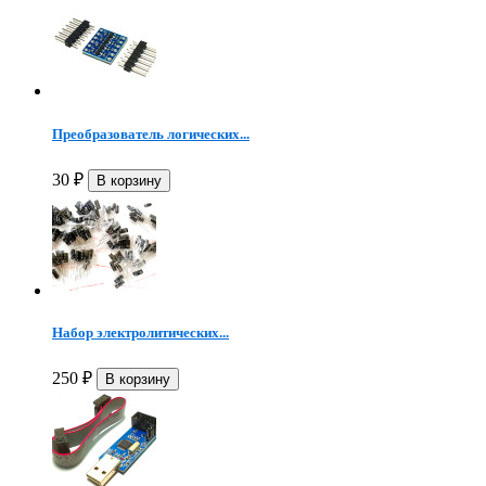
Преобразователь логических...
30
₽
Набор электролитических...
250
₽