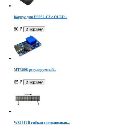
Корпус для ESP32-C3 с OLED...
80
₽
MT3608 регулируемый...
65
₽
WS2812B гибкая светодиодная...