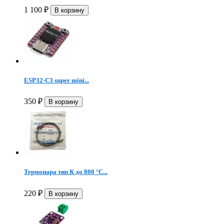
1 100
₽
ESP32-C3 super mini...
350
₽
Термопара тип К до 800 °C...
220
₽