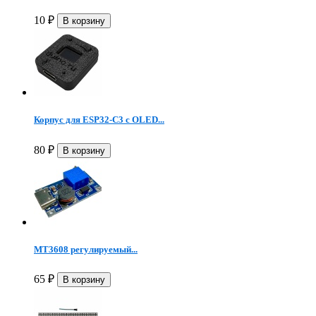
10
₽
Корпус для ESP32-C3 с OLED...
80
₽
MT3608 регулируемый...
65
₽