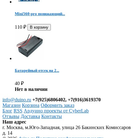
Mini560-pro понижающий...
110
₽
Батарейный отсек на 2...
40
₽
Нет в наличии
info@duino.ru
+7(925)6806402, +7(916)3619370
Магазин
Корзина
Оформить заказ
Блог
RSS
Ардуино проекты от CyberLab
Отзывы
Доставка
Контакты
Наш адрес
г. Москва, м.Юго-Западная, улица 26 Бакинских Комиссаров
д. 14