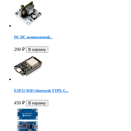
DC-DC понижающий...
200
₽
ESP32 WiFi bluetooth TYPE-C...
450
₽