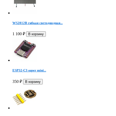
WS2812B гибкая светодиодная...
1 100
₽
ESP32-C3 super mini...
350
₽