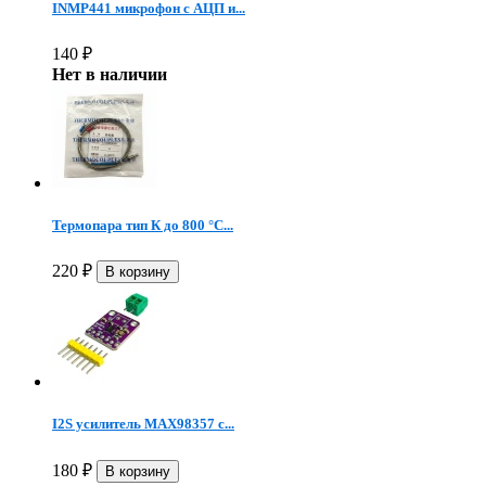
INMP441 микрофон c АЦП и...
140
₽
Нет в наличии
Термопара тип К до 800 °C...
220
₽
I2S усилитель MAX98357 с...
180
₽