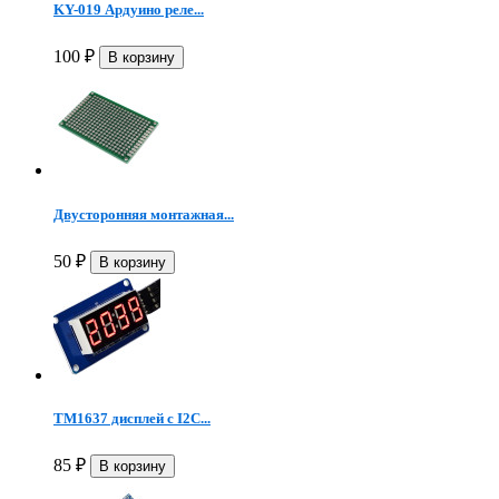
KY-019 Ардуино реле...
100
₽
Двусторонняя монтажная...
50
₽
TM1637 дисплей с I2C...
85
₽