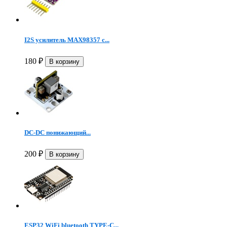
I2S усилитель MAX98357 с...
180
₽
DC-DC понижающий...
200
₽
ESP32 WiFi bluetooth TYPE-C...