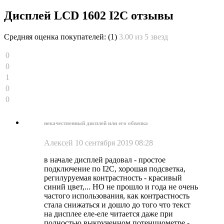
Дисплей LCD 1602 I2C отзывы
Средняя оценка покупателей:
(1)
3.00 из 5 звезд
0
0
1
0
0
некачественный дисплей или его обвязка
Алексей
10 сентября 2019 08:28
в начале дисплей радовал - простое
подключение по I2C, хорошая подсветка,
регилуруемая контрастность - красивый
синий цвет,... НО не прошло и года не очень
частого использования, как контрастность
стала снижаться и дошло до того что текст
на дисплее еле-еле читается даже при
полностью выкрученном потенциометре -