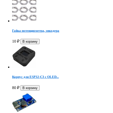
Гайка потенциометра, энкодера
10
₽
Корпус для ESP32-C3 с OLED...
80
₽