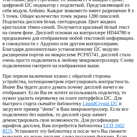
цифровой I2C индикатор с подсветкой. Представляющий из
себя модуль Arduino. Каждое знакоместо имеет разрешение 8 x
5 точек. Общее количество точек экрана 1280 пикселей.
Подсветка дисплея белая, светодиодная. Цвет жидких
кристаллов тёмно-синий. Получается красивый белый текст
на синем фоне. Дисплей основан на контроллере HD44780 и
предназначен для отображения любой текстовой информации,
в совокупности с Ардуино или другим контроллерами.
Благодаря дополнительно установленному I2C модулю
расширения портов на микросхеме PCF85741, дисплей стало
очень просто подключить к любому микроконтроллеру. Схему
подключения смотрите на изображении выше.
При первом включении нужно с обратной стороны
устройства, потенциометром отрегулировать контрастность.
Иначе Вы будете долго думать почему дисплей ничего не
отображает. Если Вы не хотите использовать подсветку, то
нужно удалить перемычку на плате интерфейса I2C. Для
быстрого старта скачайте библиотеку
LiquidCrystal I2C
и
загрузите пример "demo" в Ваш микроконтроллер. Если все
подключено без ошибок, то дисплей сразу начнет
демонстрировать свои возможности. Для русификации
шрифтов дисплея, Вам потребуется библиотека
LCD 1602
RUS
. Установите эту библиотеку и после чего Вы сможете
выводить на экран дисплея, слова русскими буквами. Если