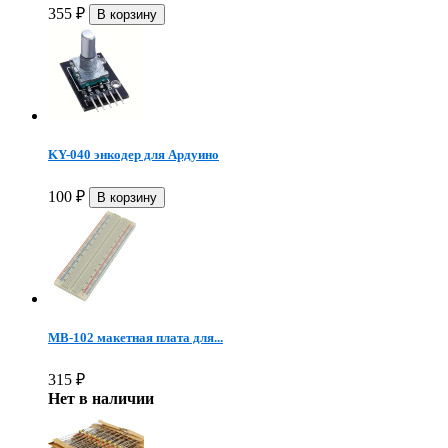
355
₽
KY-040 энкодер для Ардуино
100
₽
MB-102 макетная плата для...
315
₽
Нет в наличии