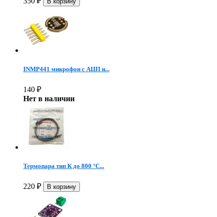
350
₽
INMP441 микрофон c АЦП и...
140
₽
Нет в наличии
Термопара тип К до 800 °C...
220
₽