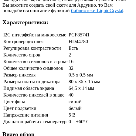
Вы захотите создать свой скетч для Ардуино, то Вам
понадобится описание функций
библиотеки LiquidCrystal
.
Характеристики:
I2C интерфейс на микросхеме
PCF85741
Контролер дисплея
HD44780
Регулировка контрастности
Есть
Количество строк
2
Количество символов в строке
16
Общее количество символов
32
Размер пикселя
0,5 x 0,5 мм
Размеры платы индикатора
80 x 36 x 15 мм
Видимая область экрана
64,5 x 14 мм
Количество пикселей в знаке
40
Цвет фона
синий
Цвет подсветки
белый
Напряжение питания
5 В
Диапазон рабочих температур
0 .. +60º C
Видео обзор