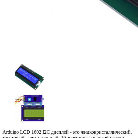
Arduino LCD 1602 I2C дисплей - это жидкокристаллический,
текстовый, двух строчный, 16 знакомест в каждой строке,