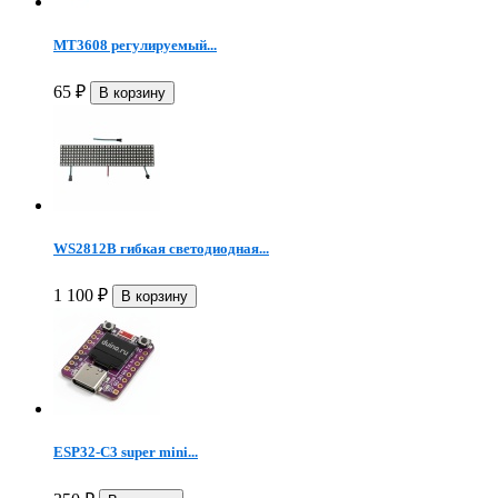
MT3608 регулируемый...
65
₽
WS2812B гибкая светодиодная...
1 100
₽
ESP32-C3 super mini...