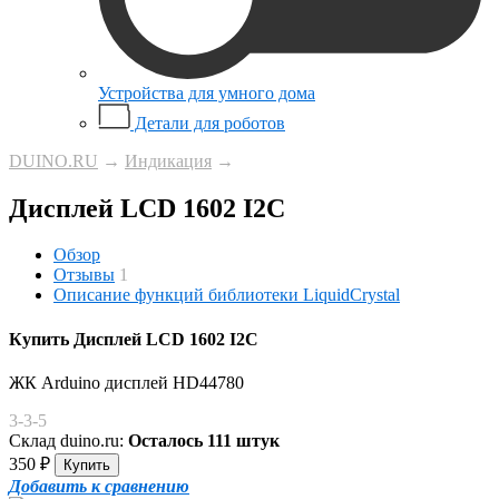
Устройства для умного дома
Детали для роботов
DUINO.RU
→
Индикация
→
Дисплей LCD 1602 I2C
Обзор
Отзывы
1
Описание функций библиотеки LiquidCrystal
Купить Дисплей LCD 1602 I2C
ЖК Arduino дисплей HD44780
3-3-5
Склад duino.ru:
Осталось 111 штук
350
₽
Добавить к сравнению