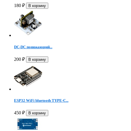
180
₽
DC-DC понижающий...
200
₽
ESP32 WiFi bluetooth TYPE-C...
450
₽