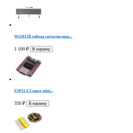
WS2812B гибкая светодиодная...
1 100
₽
ESP32-C3 super mini...
350
₽