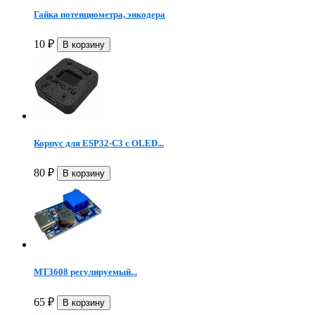
Гайка потенциометра, энкодера
10
₽
Корпус для ESP32-C3 с OLED...
80
₽
MT3608 регулируемый...
65
₽