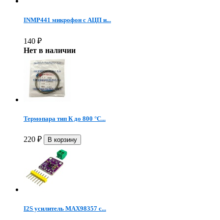
INMP441 микрофон c АЦП и...
140
₽
Нет в наличии
Термопара тип К до 800 °C...
220
₽
I2S усилитель MAX98357 с...