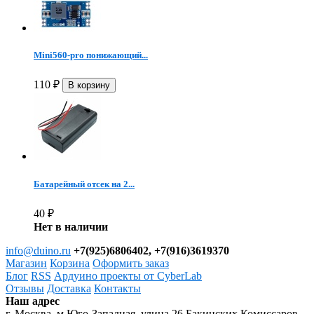
Mini560-pro понижающий...
110
₽
Батарейный отсек на 2...
40
₽
Нет в наличии
info@duino.ru
+7(925)6806402, +7(916)3619370
Магазин
Корзина
Оформить заказ
Блог
RSS
Ардуино проекты от CyberLab
Отзывы
Доставка
Контакты
Наш адрес
г. Москва, м.Юго-Западная, улица 26 Бакинских Комиссаров