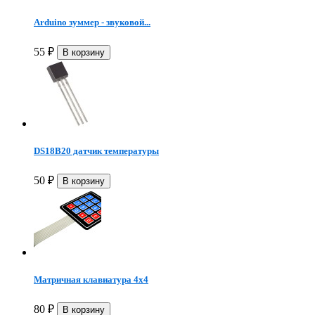
Arduino зуммер - звуковой...
55
₽
DS18B20 датчик температуры
50
₽
Матричная клавиатура 4х4
80
₽