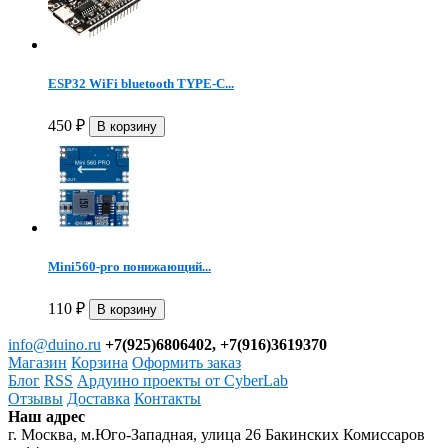
ESP32 WiFi bluetooth TYPE-C...
450
₽
Mini560-pro понижающий...
110
₽
info@duino.ru
+7(925)6806402, +7(916)3619370
Магазин
Корзина
Оформить заказ
Блог
RSS
Ардуино проекты от CyberLab
Отзывы
Доставка
Контакты
Наш адрес
г. Москва, м.Юго-Западная, улица 26 Бакинских Комиссаров