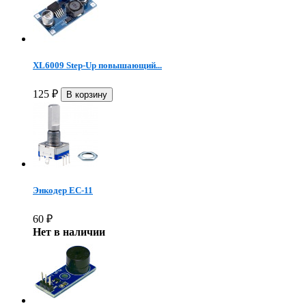
XL6009 Step-Up повышающий...
125
₽
Энкодер EC-11
60
₽
Нет в наличии