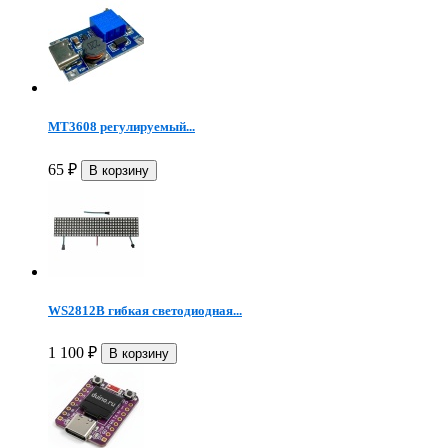
MT3608 регулируемый...
65
₽
WS2812B гибкая светодиодная...
1 100
₽