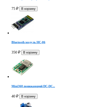
75
₽
Bluetooth модуль HC-06
350
₽
Mini360 понижающий DC-DC...
40
₽