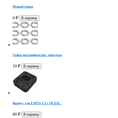
Новый товар
0
₽
Гайка потенциометра, энкодера
10
₽
Корпус для ESP32-C3 с OLED...
80
₽