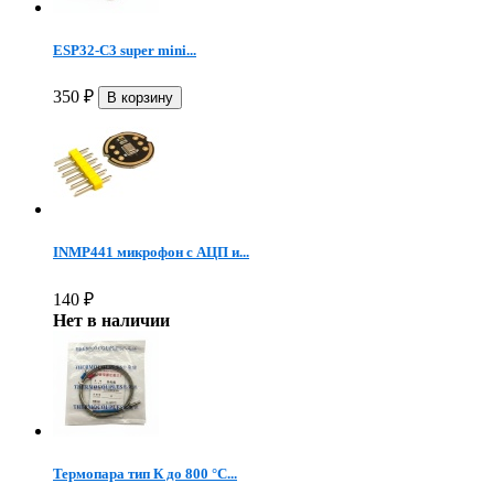
ESP32-C3 super mini...
350
₽
INMP441 микрофон c АЦП и...
140
₽
Нет в наличии
Термопара тип К до 800 °C...