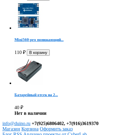
Mini560-pro понижающий...
110
₽
Батарейный отсек на 2...
40
₽
Нет в наличии
info@duino.ru
+7(925)6806402, +7(916)3619370
Магазин
Корзина
Оформить заказ
Блог
RSS
Ардуино проекты от CyberLab