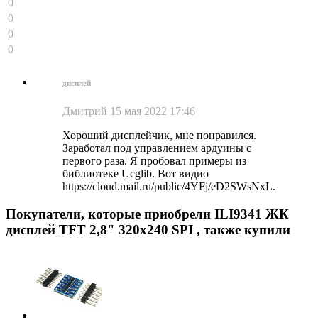
0
0
0
0
дисплей
Дмитрий
15 мая 2022 17:46
Хороший дисплейчик, мне понравился.
Заработал под управлением ардуины с
первого раза. Я пробовал примеры из
библиотеке Ucglib. Вот видио
https://cloud.mail.ru/public/4YFj/eD2SWsNxL.
Покупатели, которые приобрели ILI9341 ЖК
дисплей TFT 2,8" 320x240 SPI , также купили