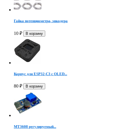
Гайка потенциометра, энкодера
10
₽
Корпус для ESP32-C3 с OLED...
80
₽
MT3608 регулируемый...