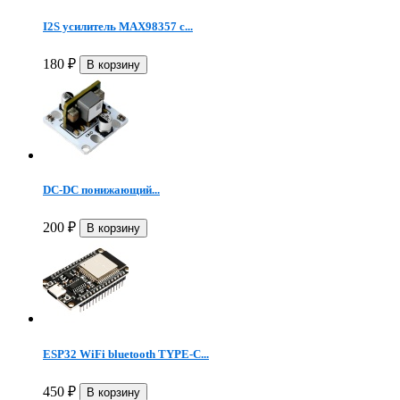
I2S усилитель MAX98357 с...
180
₽
DC-DC понижающий...
200
₽
ESP32 WiFi bluetooth TYPE-C...
450
₽