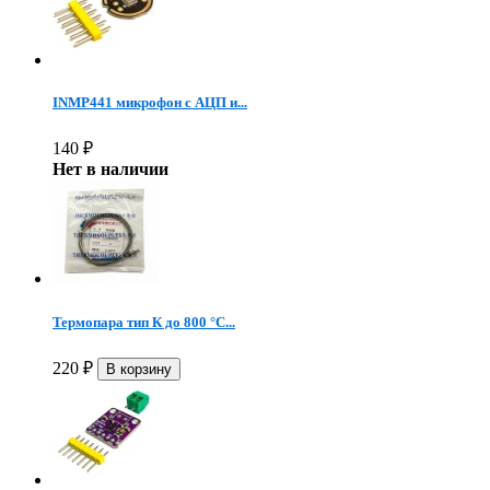
INMP441 микрофон c АЦП и...
140
₽
Нет в наличии
Термопара тип К до 800 °C...
220
₽