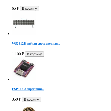
65
₽
WS2812B гибкая светодиодная...
1 100
₽
ESP32-C3 super mini...
350
₽