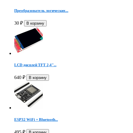
Преобразователь логических...
30
₽
LCD дисплей TFT 2,4"...
640
₽
ESP32 WiFi + Bluetooth...
495
₽