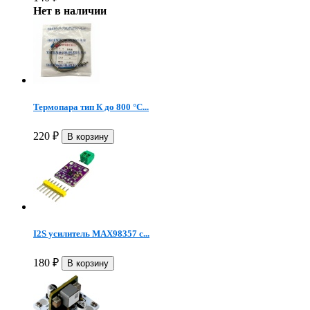
Нет в наличии
Термопара тип К до 800 °C...
220
₽
I2S усилитель MAX98357 с...
180
₽