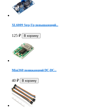
XL6009 Step-Up повышающий...
125
₽
Mini360 понижающий DC-DC...
40
₽