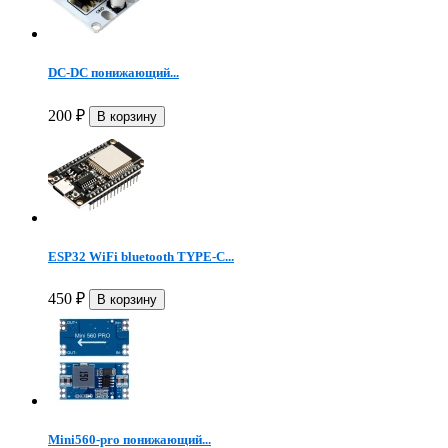
DC-DC понижающий...
200
₽
ESP32 WiFi bluetooth TYPE-C...
450
₽
Mini560-pro понижающий...