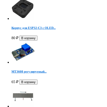
Корпус для ESP32-C3 с OLED...
80
₽
MT3608 регулируемый...
65
₽