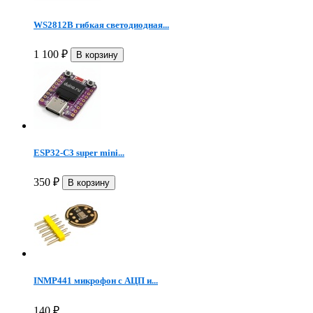
WS2812B гибкая светодиодная...
1 100
₽
ESP32-C3 super mini...
350
₽
INMP441 микрофон c АЦП и...
140
₽