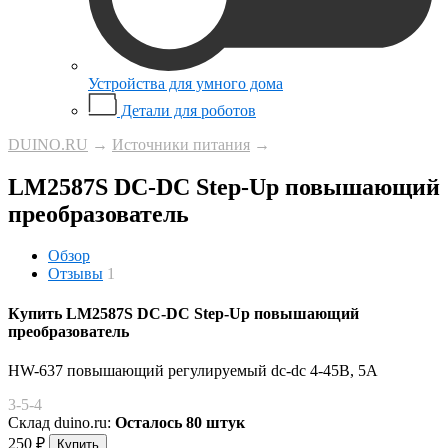
Устройства для умного дома
Детали для роботов
DUINO.RU
→
Источники питания
→
LM2587S DC-DC Step-Up повышающий
преобразователь
Обзор
Отзывы
1
Купить LM2587S DC-DC Step-Up повышающий
преобразователь
HW-637 повышающий регулируемый dc-dc 4-45В, 5А
3-5-4
Склад duino.ru:
Осталось 80 штук
250
₽