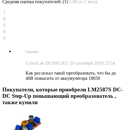
Средняя оценка покупателей:
(1)
5.00 из 5 звезд
1
0
0
0
0
Спасибо!
CyberLab
DUINO.RU
29 сентября 2019 23:54
Как раз искал такой преобразовать, что бы до
40В повысить от аккумулятора 18650
Покупатели, которые приобрели LM2587S DC-
DC Step-Up повышающий преобразователь ,
также купили