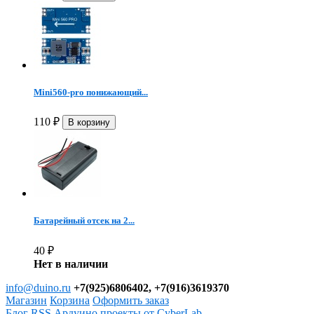
Mini560-pro понижающий...
110
₽
Батарейный отсек на 2...
40
₽
Нет в наличии
info@duino.ru
+7(925)6806402, +7(916)3619370
Магазин
Корзина
Оформить заказ
Блог
RSS
Ардуино проекты от CyberLab