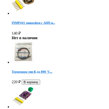
INMP441 микрофон c АЦП и...
140
₽
Нет в наличии
Термопара тип К до 800 °C...
220
₽