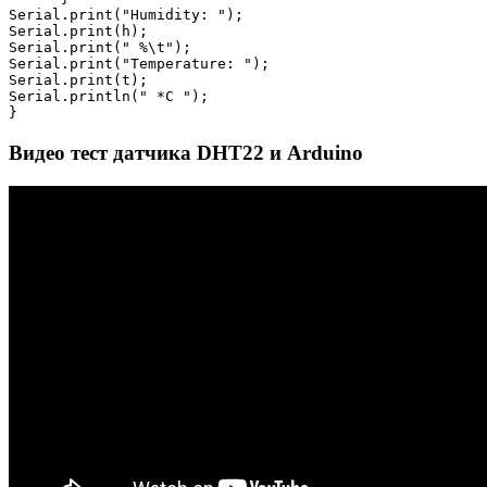
Serial.print("Humidity: ");

Serial.print(h);

Serial.print(" %\t");

Serial.print("Temperature: ");

Serial.print(t);

Serial.println(" *C ");

Видео тест датчика DHT22 и Arduino