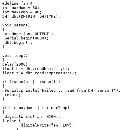
#define fan 4

int maxHum = 60;

int maxTemp = 40;

DHT dht(DHTPIN, DHTTYPE);

void setup()

{

 pinMode(fan, OUTPUT);

 Serial.begin(9600);

 dht.begin();

}

void loop()

{

delay(2000);

float h = dht.readHumidity();

float t = dht.readTemperature();

if (isnan(h) || isnan(t)) 

{

 Serial.println("Failed to read from DHT sensor!");

 return;

}

if(h > maxHum || t > maxTemp)

{

 digitalWrite(fan, HIGH);

} else {

        digitalWrite(fan, LOW);

      }
