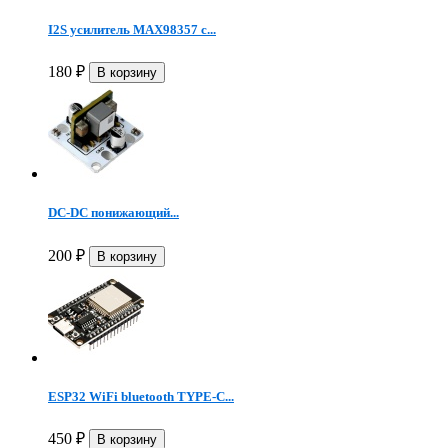
I2S усилитель MAX98357 с...
180
₽
DC-DC понижающий...
200
₽
ESP32 WiFi bluetooth TYPE-C...
450
₽