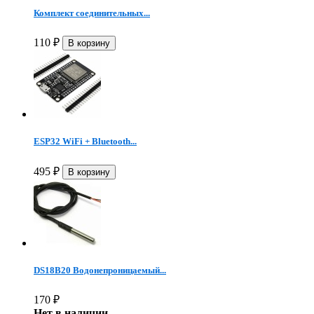
Комплект соединительных...
110
₽
ESP32 WiFi + Bluetooth...
495
₽
DS18B20 Водонепроницаемый...
170
₽
Нет в наличии