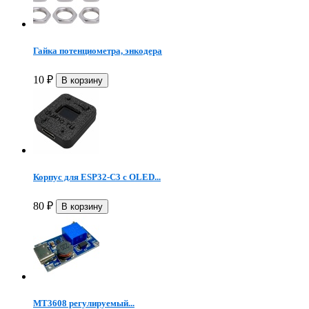
Гайка потенциометра, энкодера
10
₽
Корпус для ESP32-C3 с OLED...
80
₽
MT3608 регулируемый...