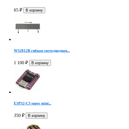
65
₽
WS2812B гибкая светодиодная...
1 100
₽
ESP32-C3 super mini...
350
₽