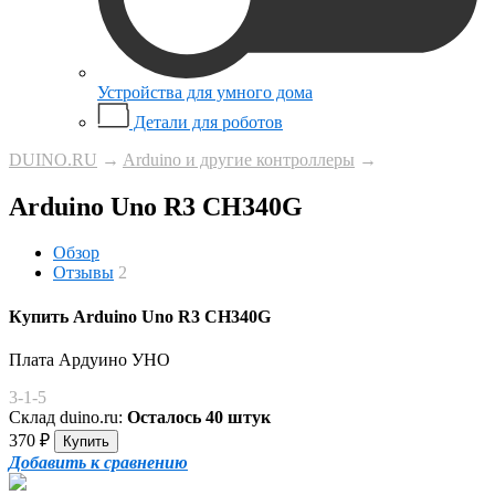
Устройства для умного дома
Детали для роботов
DUINO.RU
→
Arduino и другие контроллеры
→
Arduino Uno R3 CH340G
Обзор
Отзывы
2
Купить Arduino Uno R3 CH340G
Плата Ардуино УНО
3-1-5
Склад duino.ru:
Осталось 40 штук
370
₽
Добавить к сравнению