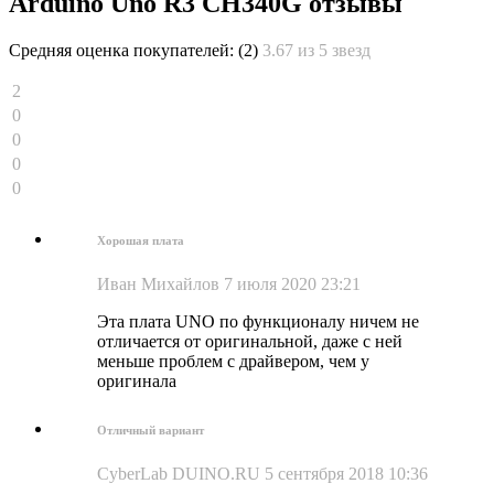
Arduino Uno R3 CH340G отзывы
Средняя оценка покупателей:
(2)
3.67 из 5 звезд
2
0
0
0
0
Хорошая плата
Иван Михайлов
7 июля 2020 23:21
Эта плата UNO по функционалу ничем не
отличается от оригинальной, даже с ней
меньше проблем с драйвером, чем у
оригинала
Отличный вариант
CyberLab
DUINO.RU
5 сентября 2018 10:36