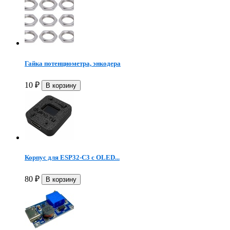
Гайка потенциометра, энкодера
10
₽
Корпус для ESP32-C3 с OLED...
80
₽