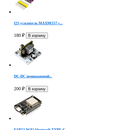
I2S усилитель MAX98357 с...
180
₽
DC-DC понижающий...
200
₽
ESP32 WiFi bluetooth TYPE-C...