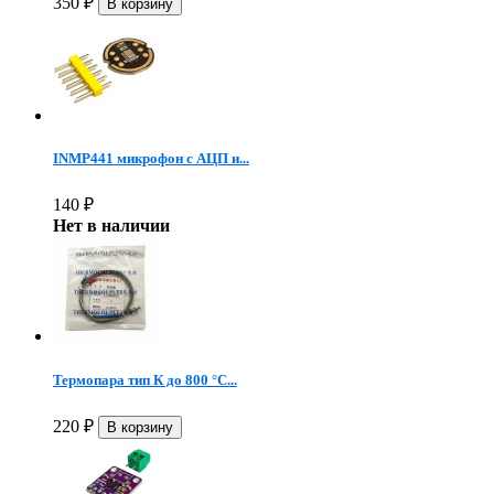
350
₽
INMP441 микрофон c АЦП и...
140
₽
Нет в наличии
Термопара тип К до 800 °C...
220
₽