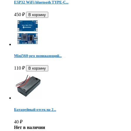
ESP32 WiFi bluetooth TYPE-C...
450
₽
Mini560-pro понижающий...
110
₽
Батарейный отсек на 2...
40
₽
Нет в наличии