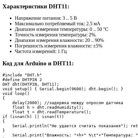
Характеристики DHT11:
Напряжение питания: 3 .. 5 В
Максимально потребляемый ток: 2.5 мА
Диапазон измерения температуры: 0 .. 50 °С
Точность измерения температуры: 2%.
Диапазон измерения влажности: 20 .. 90%
Погрешность измерения влажности: ±5%
Частота измерений: 1 Гц
Код для Arduino и DHT11:
#include "DHT.h"

#define DHTPIN 2

DHT dht(DHTPIN, DHT11); 

void setup() { Serial.begin(9600); dht.begin(); } 

void loop() 

{ 

    delay(2000); //задержка между опросом датчика

    float h = dht.readHumidity(); 

    float t = dht.readTemperature(); 

if (isnan(h) || isnan(t)) 

{ 

    Serial.println("Не удается считать показания"); ret
} 

    Serial.print("Влажность: "+h+" %\t"+"Температура: "