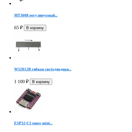
MT3608 регулируемый...
65
₽
WS2812B гибкая светодиодная...
1 100
₽
ESP32-C3 super mini...