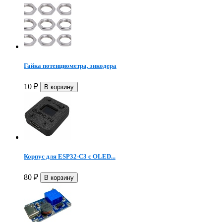
Гайка потенциометра, энкодера
10
₽
Корпус для ESP32-C3 с OLED...
80
₽