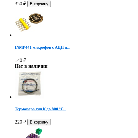
350
₽
INMP441 микрофон c АЦП и...
140
₽
Нет в наличии
Термопара тип К до 800 °C...
220
₽