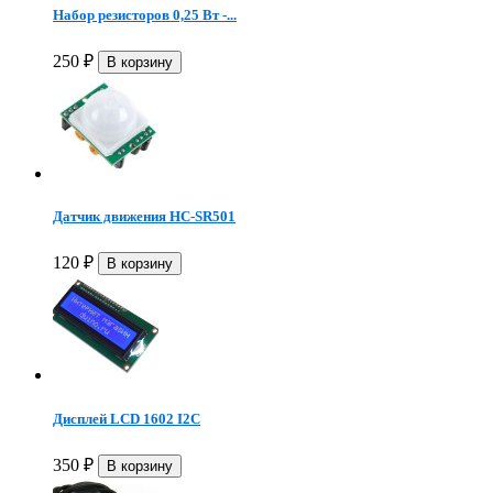
Набор резисторов 0,25 Вт -...
250
₽
Датчик движения HC-SR501
120
₽
Дисплей LCD 1602 I2C
350
₽