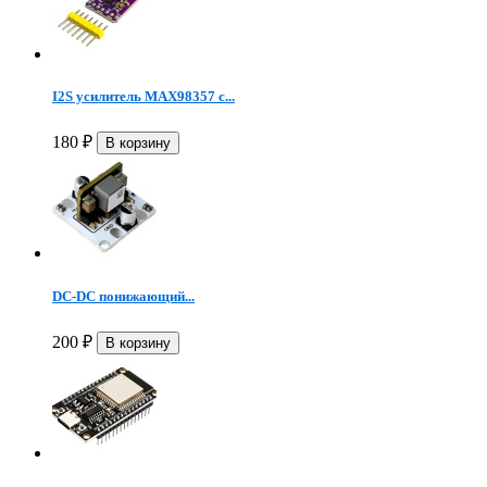
I2S усилитель MAX98357 с...
180
₽
DC-DC понижающий...
200
₽