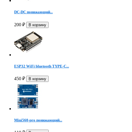
DC-DC понижающий...
200
₽
ESP32 WiFi bluetooth TYPE-C...
450
₽
Mini560-pro понижающий...