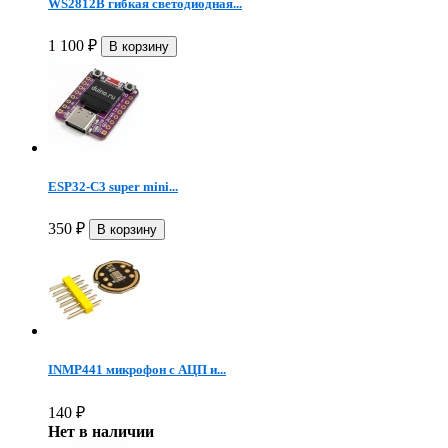
WS2812B гибкая светодиодная...
1 100
₽
ESP32-C3 super mini...
350
₽
INMP441 микрофон c АЦП и...
140
₽
Нет в наличии