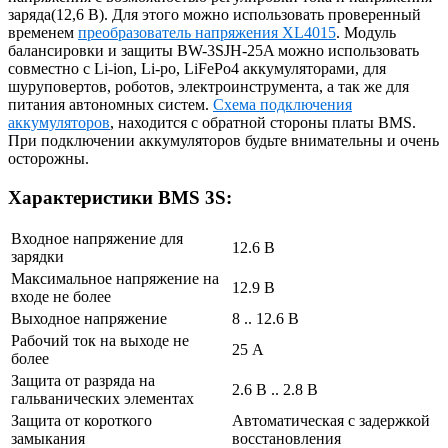
заряда(12,6 В). Для этого можно использовать проверенный
временем
преобразователь напряжения XL4015
. Модуль
балансировки и защиты BW-3SJH-25A можно использовать
совместно с Li-ion, Li-po, LiFePo4 аккумуляторами, для
шуруповертов, роботов, электроинструмента, а так же для
питания автономных систем.
Схема подключения
аккумуляторов
, находится с обратной стороны платы BMS.
При подключении аккумуляторов будьте внимательны и очень
осторожны.
Характеристики BMS 3S:
Входное напряжение для
12.6 В
зарядки
Максимальное напряжение на
12.9 В
входе не более
Выходное напряжение
8 .. 12.6 В
Рабочий ток на выходе не
25 А
более
Защита от разряда на
2.6 В .. 2.8 В
гальванических элементах
Защита от короткого
Автоматическая с задержкой
замыкания
восстановления