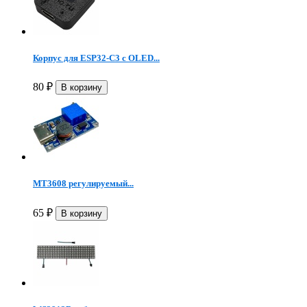
Корпус для ESP32-C3 с OLED...
80
₽
MT3608 регулируемый...
65
₽