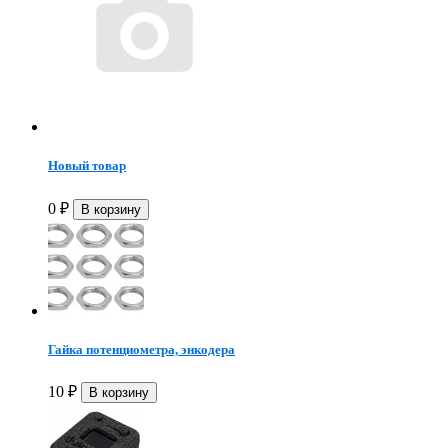
Новый товар
0
₽
Гайка потенциометра, энкодера
10
₽