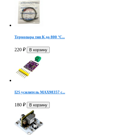
Термопара тип К до 800 °C...
220
₽
I2S усилитель MAX98357 с...
180
₽