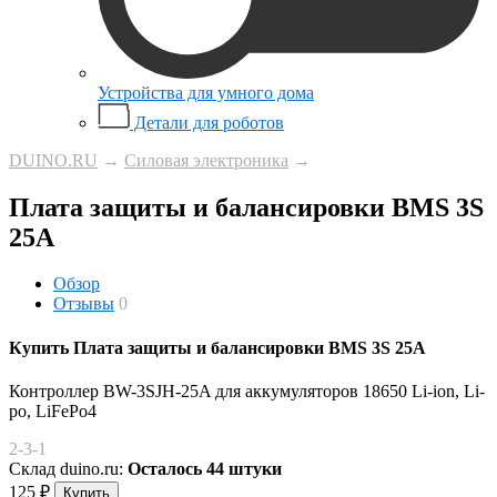
Устройства для умного дома
Детали для роботов
DUINO.RU
→
Силовая электроника
→
Плата защиты и балансировки BMS 3S
25A
Обзор
Отзывы
0
Купить Плата защиты и балансировки BMS 3S 25A
Контроллер BW-3SJH-25A для аккумуляторов 18650 Li-ion, Li-
po, LiFePo4
2-3-1
Склад duino.ru:
Осталось 44 штуки
125
₽