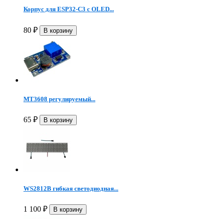
Корпус для ESP32-C3 с OLED...
80
₽
MT3608 регулируемый...
65
₽
WS2812B гибкая светодиодная...
1 100
₽