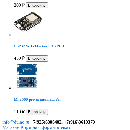
200
₽
ESP32 WiFi bluetooth TYPE-C...
450
₽
Mini560-pro понижающий...
110
₽
info@duino.ru
+7(925)6806402, +7(916)3619370
Магазин
Корзина
Оформить заказ