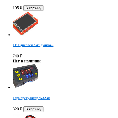
195
₽
TFT дисплей 2.4" дюйма...
740
₽
Нет в наличии
Терморегулятор W3230
320
₽