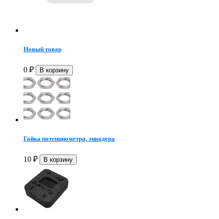
Новый товар
0
₽
Гайка потенциометра, энкодера
10
₽