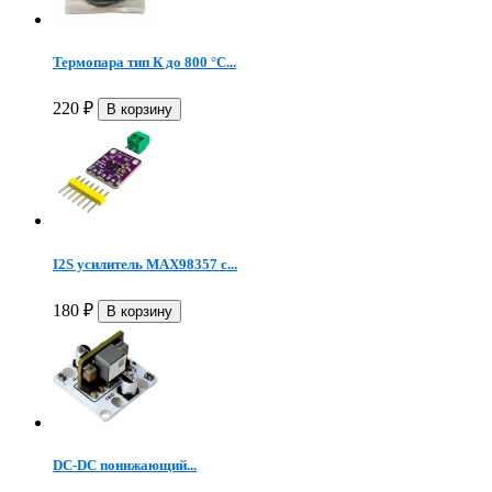
Термопара тип К до 800 °C...
220
₽
I2S усилитель MAX98357 с...
180
₽
DC-DC понижающий...