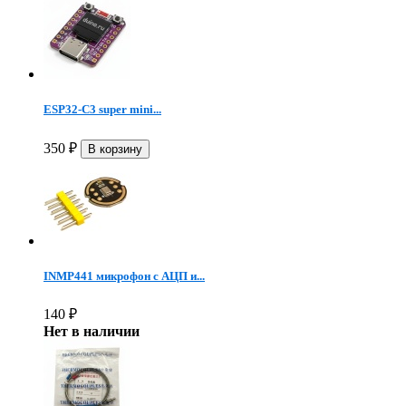
ESP32-C3 super mini...
350
₽
INMP441 микрофон c АЦП и...
140
₽
Нет в наличии