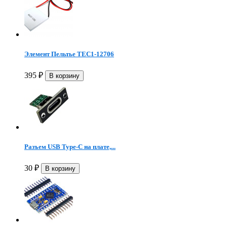
Элемент Пельтье TEC1-12706
395
₽
Разъем USB Type-C на плате,...
30
₽