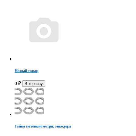
Новый товар
0
₽
Гайка потенциометра, энкодера