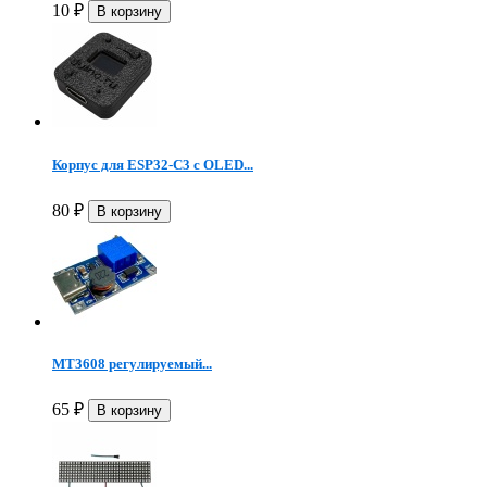
10
₽
Корпус для ESP32-C3 с OLED...
80
₽
MT3608 регулируемый...
65
₽