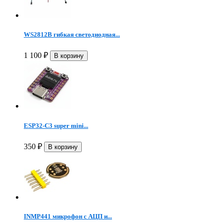
WS2812B гибкая светодиодная...
1 100
₽
ESP32-C3 super mini...
350
₽
INMP441 микрофон c АЦП и...