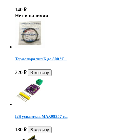
140
₽
Нет в наличии
Термопара тип К до 800 °C...
220
₽
I2S усилитель MAX98357 с...
180
₽