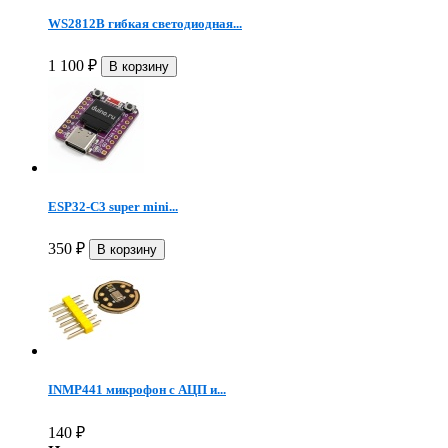
WS2812B гибкая светодиодная...
1 100
₽
ESP32-C3 super mini...
350
₽
INMP441 микрофон c АЦП и...
140
₽