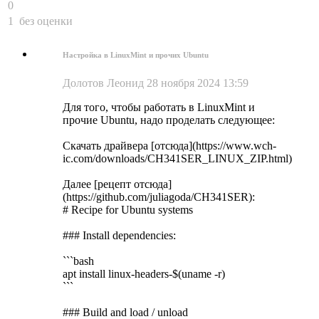
0
1
без оценки
Настройка в LinuxMint и прочих Ubuntu
Долотов Леонид
28 ноября 2024 13:59
Для того, чтобы работать в LinuxMint и
прочие Ubuntu, надо проделать следующее:
Скачать драйвера [отсюда](https://www.wch-
ic.com/downloads/CH341SER_LINUX_ZIP.html)
Далее [рецепт отсюда]
(https://github.com/juliagoda/CH341SER):
# Recipe for Ubuntu systems
### Install dependencies:
```bash
apt install linux-headers-$(uname -r)
```
### Build and load / unload