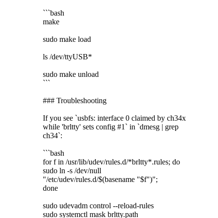
```bash
make
sudo make load
ls /dev/ttyUSB*
sudo make unload
```
### Troubleshooting
If you see `usbfs: interface 0 claimed by ch34x
while 'brltty' sets config #1` in `dmesg | grep
ch34`:
```bash
for f in /usr/lib/udev/rules.d/*brltty*.rules; do
sudo ln -s /dev/null
"/etc/udev/rules.d/$(basename "$f")";
done
sudo udevadm control --reload-rules
sudo systemctl mask brltty.path