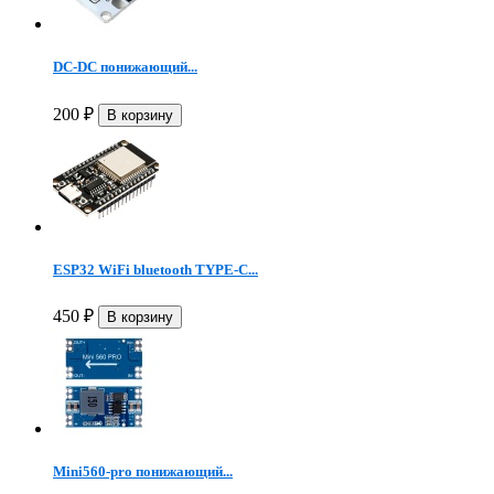
DC-DC понижающий...
200
₽
ESP32 WiFi bluetooth TYPE-C...
450
₽
Mini560-pro понижающий...