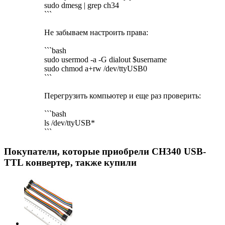
sudo dmesg | grep ch34
```
Не забываем настроить права:
```bash
sudo usermod -a -G dialout $username
sudo chmod a+rw /dev/ttyUSB0
```
Перегрузить компьютер и еще раз проверить:
```bash
ls /dev/ttyUSB*
```
Покупатели, которые приобрели CH340 USB-
TTL конвертер, также купили