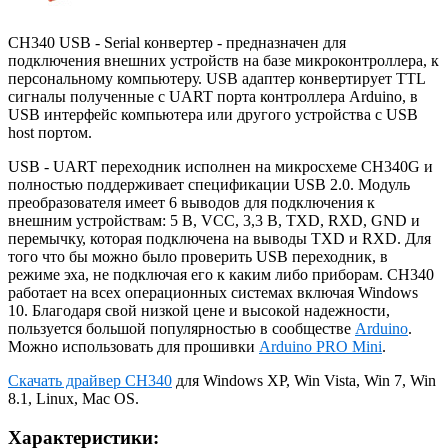
CH340 USB - Serial конвертер - предназначен для
подключения внешних устройств на базе микроконтроллера, к
персональному компьютеру. USB адаптер конвертирует TTL
сигналы полученные с UART порта контроллера Arduino, в
USB интерфейс компьютера или другого устройства с USB
host портом.
USB - UART переходник исполнен на микросхеме CH340G и
полностью поддерживает спецификации USB 2.0. Модуль
преобразователя имеет 6 выводов для подключения к
внешним устройствам: 5 В, VCC, 3,3 В, TXD, RXD, GND и
перемычку, которая подключена на выводы TXD и RXD. Для
того что бы можно было проверить USB переходник, в
режиме эха, не подключая его к каким либо приборам. CH340
работает на всех операционных системах включая Windows
10. Благодаря свой низкой цене и высокой надежности,
пользуется большой популярностью в сообществе
Arduino
.
Можно использовать для прошивки
Arduino PRO Mini
.
Скачать драйвер CH340
для Windows XP, Win Vista, Win 7, Win
8.1, Linux, Mac OS.
Характеристики: