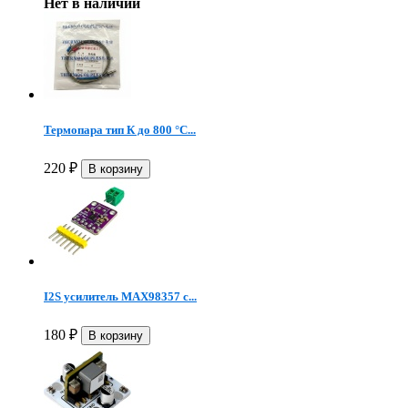
Нет в наличии
Термопара тип К до 800 °C...
220
₽
I2S усилитель MAX98357 с...
180
₽