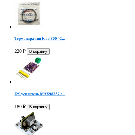
Термопара тип К до 800 °C...
220
₽
I2S усилитель MAX98357 с...
180
₽