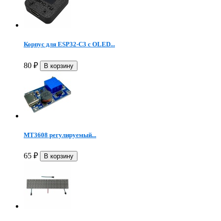
Корпус для ESP32-C3 с OLED...
80
₽
MT3608 регулируемый...
65
₽