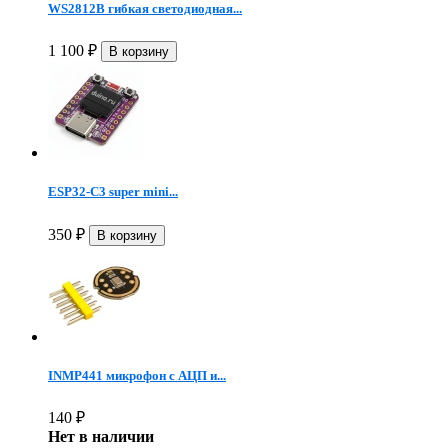
WS2812B гибкая светодиодная...
1 100
₽
ESP32-C3 super mini...
350
₽
INMP441 микрофон c АЦП и...
140
₽
Нет в наличии