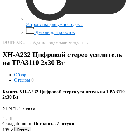
Устройства для умного дома
Детали для роботов
DUINO.RU
→
Аудио - звуковые модули
→
XH-A232 Цифровой стерео усилитель
на TPA3110 2x30 Вт
Обзор
Отзывы
0
Купить XH-A232 Цифровой стерео усилитель на TPA3110
2x30 Вт
УНЧ "D"-класса
4-3-8
Склад duino.ru:
Осталось 22 штуки
195
₽