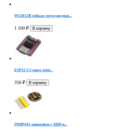
WS2812B гибкая светодиодная...
1 100
₽
ESP32-C3 super mini...
350
₽
INMP441 микрофон c АЦП и...