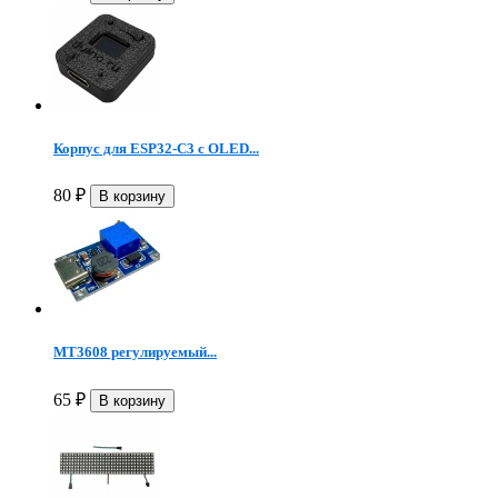
Корпус для ESP32-C3 с OLED...
80
₽
MT3608 регулируемый...
65
₽