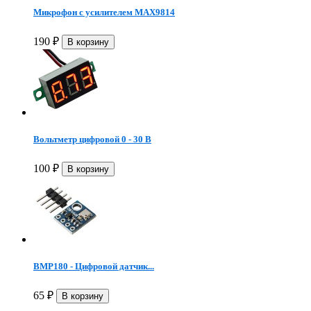
Микрофон с усилителем MAX9814
190
₽
Вольтметр цифровой 0 - 30 В
100
₽
BMP180 - Цифровой датчик...
65
₽