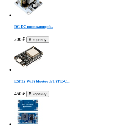
DC-DC понижающий...
200
₽
ESP32 WiFi bluetooth TYPE-C...
450
₽