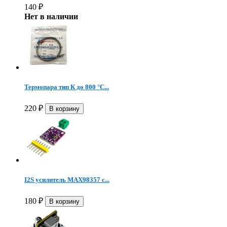
140
₽
Нет в наличии
Термопара тип К до 800 °C...
220
₽
I2S усилитель MAX98357 с...
180
₽