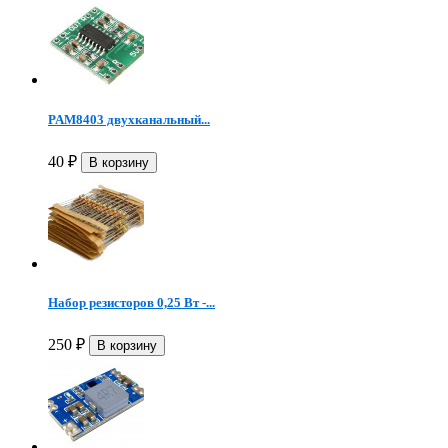
PAM8403 двухканальный...
40
₽
Набор резисторов 0,25 Вт -...
250
₽