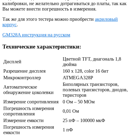
калибровки, не желательно дотрагиваться до платы, так как
Вы можете внести погрешность в измерения.
Так же для этого тестера можно приобрести
акриловый
корпус
.
GM328A инструкция на русском
Технические характеристики:
Цветной TFT, диагональ 1,8
Дисплей
дюйма
Разрешение дисплея
160 x 128, color 16 бит
Микроконтроллер
ATMEGA328P
Биполярных транзисторов,
Автоматическое
полевых транзисторов, диодов,
обнаружение цоколевки
тиристоров
Измерение сопротивления
0 Ом – 50 МОм
Погрешность измерения
0,01 Ом
сопротивления
Измерение емкости
25 пФ – 100000 мкФ
Погрешность измерения
1 пФ
емкости