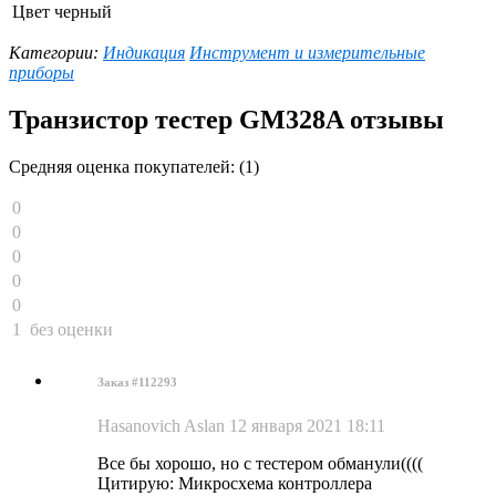
Цвет
черный
Категории:
Индикация
Инструмент и измерительные
приборы
Транзистор тестер GM328A отзывы
Средняя оценка покупателей: (1)
0
0
0
0
0
1
без оценки
Заказ #112293
Hasanovich Aslan
12 января 2021 18:11
Все бы хорошо, но с тестером обманули((((
Цитирую: Микросхема контроллера