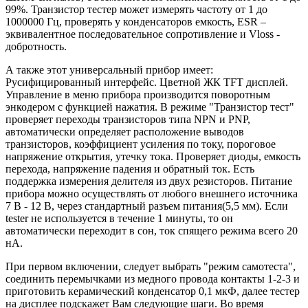
99%. Транзистор тестер может измерять частоту от 1 до
1000000 Гц, проверять у конденсаторов емкость, ESR –
эквивалентное последовательное сопротивление и Vloss -
добротность.
А также этот универсальный прибор имеет:
Русифицированный интерфейс. Цветной ЖК TFT дисплей.
Управление в меню прибора производится поворотным
энкодером с функцией нажатия. В режиме "Транзистор тест"
проверяет переходы транзисторов типа NPN и PNP,
автоматически определяет расположение выводов
транзисторов, коэффициент усиления по току, пороговое
напряжение открытия, утечку тока. Проверяет диоды, емкость
перехода, напряжение падения и обратный ток. Есть
поддержка измерения делителя из двух резисторов. Питание
прибора можно осуществлять от любого внешнего источника
7 В - 12 В, через стандартный разъем питания(5,5 мм). Если
tester не используется в течение 1 минуты, то он
автоматически переходит в сон, ток спящего режима всего 20
нА.
При первом включении, следует выбрать "режим самотеста",
соединить перемычками из медного провода контакты 1-2-3 и
приготовить керамический конденсатор 0,1 мкФ, далее тестер
на дисплее подскажет Вам следующие шаги. Во время