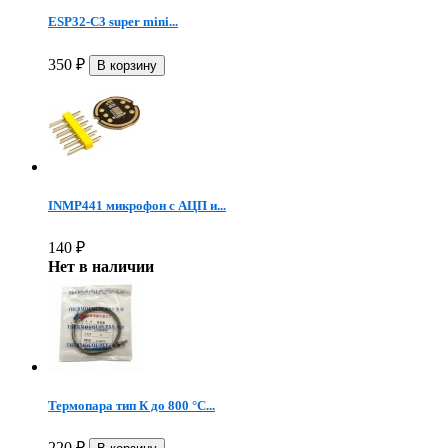
ESP32-C3 super mini...
350
₽
INMP441 микрофон c АЦП и...
140
₽
Нет в наличии
Термопара тип К до 800 °C...
220
₽