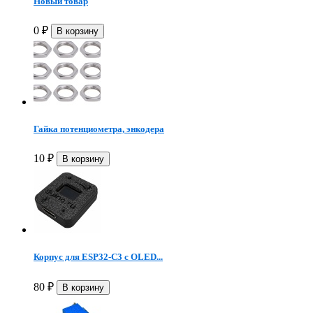
Новый товар
0
₽
Гайка потенциометра, энкодера
10
₽
Корпус для ESP32-C3 с OLED...
80
₽