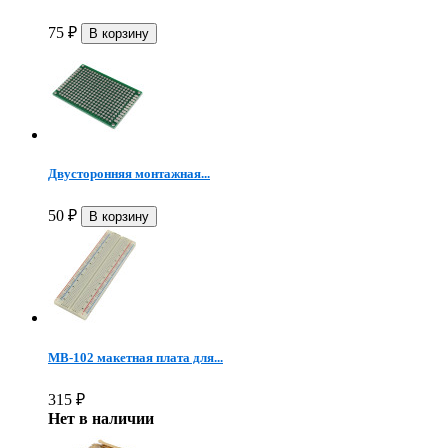
75
₽
Двусторонняя монтажная...
50
₽
MB-102 макетная плата для...
315
₽
Нет в наличии