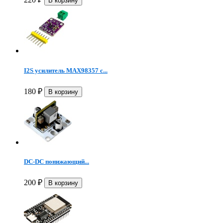
I2S усилитель MAX98357 с...
180
₽
DC-DC понижающий...
200
₽