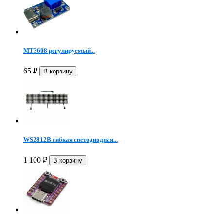
MT3608 регулируемый...
65
₽
WS2812B гибкая светодиодная...
1 100
₽